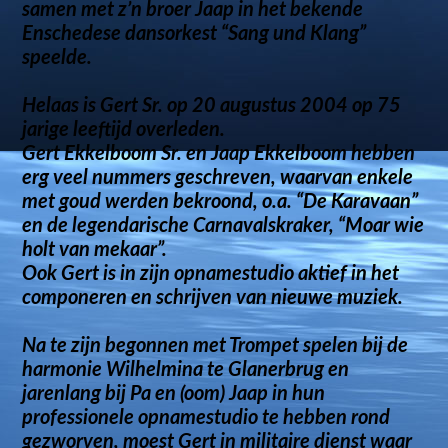
samen met z’n broer Jaap in het bekende
Enschedese dansorkest “Sang und Klang”
speelde.
Helaas is Gert Sr. op 20 augustus 2004 op 75
jarige leeftijd overleden.
Gert Ekkelboom Sr. en Jaap Ekkelboom hebben
erg veel nummers geschreven, waarvan enkele
met goud werden bekroond, o.a. “De Karavaan”
en de legendarische Carnavalskraker, “Moar wie
holt van mekaar”.
Ook Gert is in zijn opnamestudio aktief in het
componeren en schrijven van nieuwe muziek.
Na te zijn begonnen met Trompet spelen bij de
harmonie Wilhelmina te Glanerbrug en
jarenlang bij Pa en (oom) Jaap in hun
professionele opnamestudio te hebben rond
gezworven, moest Gert in militaire dienst waar