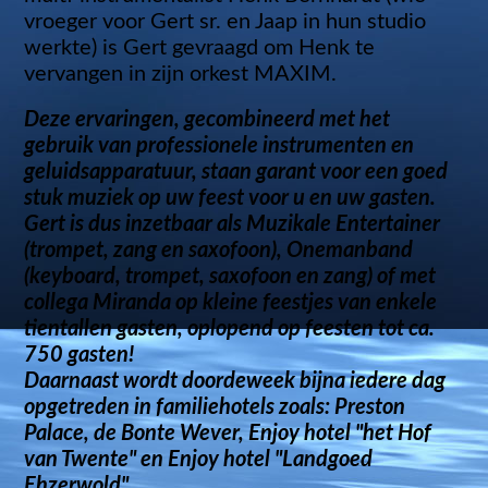
vroeger voor Gert sr. en Jaap in hun studio
werkte) is Gert gevraagd om Henk te
vervangen in zijn orkest MAXIM.
Deze ervaringen, gecombineerd met het
gebruik van professionele instrumenten en
geluidsapparatuur, staan garant voor een goed
stuk muziek op uw feest voor u en uw gasten.
Gert is dus inzetbaar als Muzikale Entertainer
(trompet, zang en saxofoon), Onemanband
(keyboard, trompet, saxofoon en zang) of met
collega Miranda op kleine feestjes van enkele
tientallen gasten, oplopend op feesten tot ca.
750 gasten!
Daarnaast wordt doordeweek bijna iedere dag
opgetreden in familiehotels zoals: Preston
Palace, de Bonte Wever, Enjoy hotel "het Hof
van Twente" en Enjoy hotel "Landgoed
Ehzerwold".